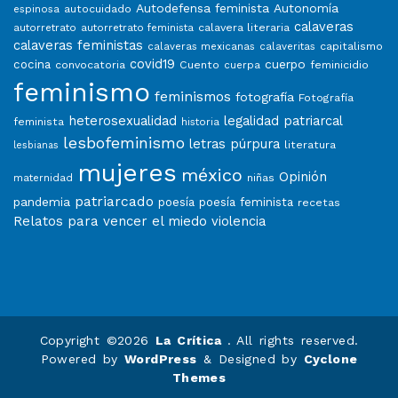
Autodefensa feminista
Autonomía
autocuidado
espinosa
calaveras
calavera literaria
autorretrato
autorretrato feminista
calaveras feministas
capitalismo
calaveras mexicanas
calaveritas
covid19
cuerpo
cocina
convocatoria
Cuento
feminicidio
cuerpa
feminismo
feminismos
fotografía
Fotografía
heterosexualidad
legalidad patriarcal
feminista
historia
lesbofeminismo
letras púrpura
literatura
lesbianas
mujeres
méxico
Opinión
niñas
maternidad
patriarcado
pandemia
poesía
poesía feminista
recetas
Relatos para vencer el miedo
violencia
Copyright ©2026
La Crítica
. All rights reserved.
Powered by
WordPress
&
Designed by
Cyclone
Themes