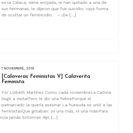
es la Calaca, viene enojada, le han quitado a una de
sus hermanas, le dijeron que fue suicidio, vaya forma
de ocultar un feminicidio. – ¡De […]
1 NOVIEMBRE, 2019
[Calaveras Feministas V] Calaverita
Feminista
Por Lizbeth Martínez Como cada noviembreLa Catrina
llegó a visitarPero le dio una fiebrePorque el
patriarcado la quería asesinar La huesuda se unió a las
feministasQue gritaban: ¡ni una más, ni una más!Para
encia jamás Entonces dijo […]