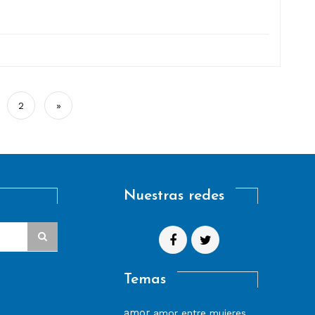
2
»
Nuestras redes
Temas
amor
amor entre mujeres