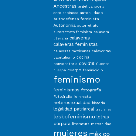
Ancestras
angélica jocelyn
autocuidado
soto espinosa
Autodefensa feminista
Autonomía
autorretrato
calavera
autorretrato feminista
calaveras
literaria
calaveras feministas
calaveras mexicanas
calaveritas
capitalismo
cocina
covid19
convocatoria
Cuento
cuerpo
feminicidio
cuerpa
feminismo
feminismos
fotografía
Fotografía feminista
heterosexualidad
historia
legalidad patriarcal
lesbianas
lesbofeminismo
letras
púrpura
literatura
maternidad
mujeres
méxico