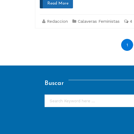
Read More
Redaccion
Calaveras Feministas
4
Paginación
1
de
entradas
Buscar