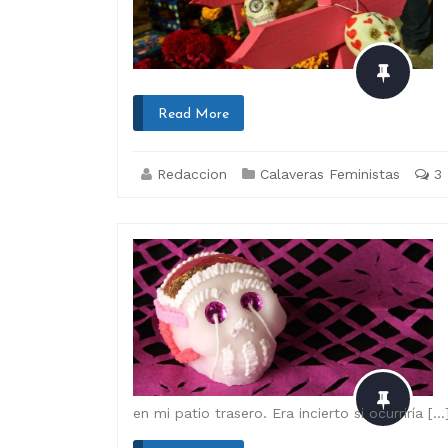
Read More
Redaccion
Calaveras Feministas
3
en mi patio trasero. Era incierto si ocurriría […