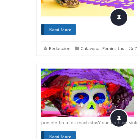
Read More
Redaccion
Calaveras Feministas
7
ponerle fin a los machistasY que no haya viol
Read More