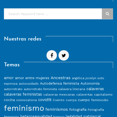
Nuestras redes
Temas
Ancestras
amor
amor entre mujeres
angélica jocelyn soto
Autodefensa feminista
Autonomía
autocuidado
espinosa
calaveras
calavera literaria
autorretrato
autorretrato feminista
calaveras feministas
capitalismo
calaveras mexicanas
calaveritas
covid19
cuerpo
cocina
convocatoria
Cuento
feminicidio
cuerpa
feminismo
feminismos
fotografía
Fotografía
heterosexualidad
legalidad patriarcal
feminista
historia