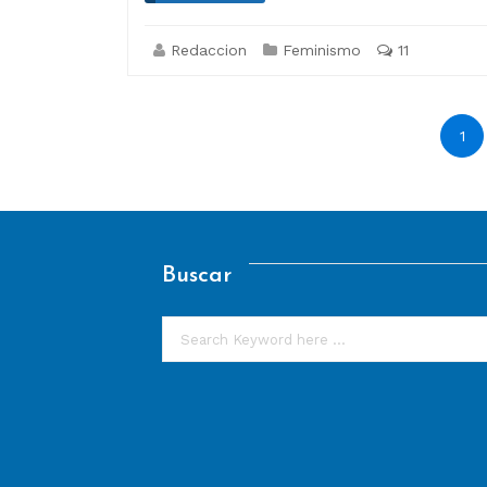
Redaccion
Feminismo
11
Paginación
1
de
entradas
Buscar