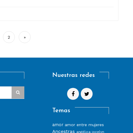
2
»
Nuestras redes
Temas
amor
amor entre mujeres
Ancestras
angélica jocelyn