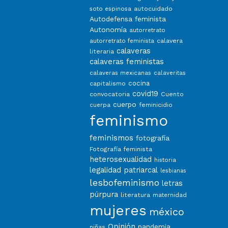
autocuidado
soto espinosa
Autodefensa feminista
Autonomía
autorretrato
calavera
autorretrato feminista
calaveras
literaria
calaveras feministas
calaveras mexicanas
calaveritas
capitalismo
cocina
covid19
convocatoria
Cuento
cuerpo
feminicidio
cuerpa
feminismo
feminismos
fotografía
Fotografía feminista
heterosexualidad
historia
legalidad patriarcal
lesbianas
lesbofeminismo
letras
púrpura
literatura
maternidad
mujeres
méxico
Opinión
pandemia
niñas