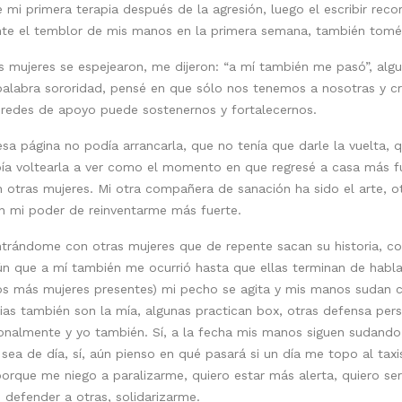
mi primera terapia después de la agresión, luego el escribir rec
te el temblor de mis manos en la primera semana, también tomé a
as mujeres se espejearon, me dijeron: “a mí también me pasó”, alg
palabra sororidad, pensé en que sólo nos tenemos a nosotras y cr
 redes de apoyo puede sostenernos y fortalecernos.
a página no podía arrancarla, que no tenía que darle la vuelta, q
ebía voltearla a ver como el momento en que regresé a casa más f
 otras mujeres. Mi otra compañera de sanación ha sido el arte, o
en mi poder de reinventarme más fuerte.
ntrándome con otras mujeres que de repente sacan su historia, co
ún que a mí también me ocurrió hasta que ellas terminan de hablar
 más mujeres presentes) mi pecho se agita y mis manos sudan co
orias también son la mía, algunas practican box, otras defensa per
ionalmente y yo también. Sí, a la fecha mis manos siguen sudando
sea de día, sí, aún pienso en qué pasará si un día me topo al ta
rque me niego a paralizarme, quiero estar más alerta, quiero ser 
defender a otras, solidarizarme.