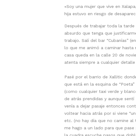
«Soy una mujer que vive en Xalapa
hija estuvo en riesgo de desaparec
Después de trabajar toda la tarde
absurdo que tenga que justificarme
trabajo. Salí del bar “Cubanías” (
lo que me animó a caminar hasta m
casa queda en la calle 20 de novi
atenta siempre a cualquier detalle
Pasé por el barrio de Xallitic don
que está en la esquina de “Poeta” 
(como cualquier taxi verde y blanc
de atrás prendidas y aunque sent
venía a dejar pasaje entonces cont
voltear hacia atrás por si viene 
etc. (no hay día que no camine al t
me hago a un lado para que pase 
la cuadra escuche pasos que dobla