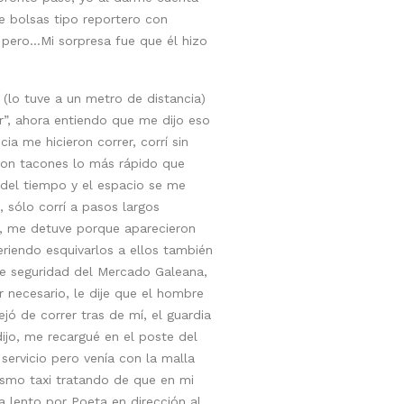
 bolsas tipo reportero con
 pero…Mi sorpresa fue que él hizo
lo tuve a un metro de distancia)
r”, ahora entiendo que me dijo eso
a me hicieron correr, corrí sin
 con tacones lo más rápido que
n del tiempo y el espacio se me
 sólo corrí a pasos largos
, me detuve porque aparecieron
riendo esquivarlos a ellos también
 de seguridad del Mercado Galeana,
 necesario, le dije que el hombre
ó de correr tras de mí, el guardia
ijo, me recargué en el poste del
servicio pero venía con la malla
ismo taxi tratando de que en mi
a lento por Poeta en dirección al