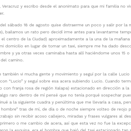
, Veracruz y escribo desde el anonimato para que mi familia no vi
er.
 del sábado 18 de agosto quise distraerme un poco y salir por la
), bailamos un rato pero decidí irme antes para levantarme tempr
en el centro de la Ciudad) aproximadamente a la una de la mañana 
i domicilio en lugar de tomar un taxi, siempre me ha dado desco
embre y ya otras veces caminaba hasta allí haciéndome unos 15 
 del camino.
de también vi mucha gente y movimiento y seguí por la calle Lucio
con “Lucio” y seguí sobre esa acera subiendo Lucio. Cuando termin
o con franja rosa de región Xalapa) estacionado en dirección a la c
í algo raro dentro de mí pensé que no tenía porqué sospechar pu
inué a la siguiente cuadra y penúltima que me llevaría a casa, pe
“un hombre” tras de mí, de día o de noche siempre volteo de reojo
rabajo sin recibir acoso callejero, miradas y frases vulgares al de
primero o me cambio de acera, así que esta vez no fue la exce
ron la esquina, era el hombre que bajó del taxi estacionado tan