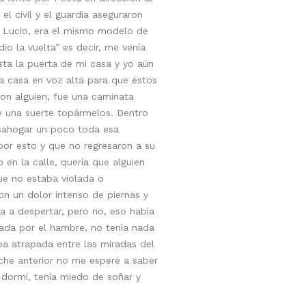
el civil y el guardia aseguraron
ra Lucio, era el mismo modelo de
dio la vuelta” es decir, me venía
sta la puerta de mi casa y yo aún
a casa en voz alta para que éstos
con alguien, fue una caminata
fue una suerte topármelos. Dentro
desahogar un poco toda esa
or esto y que no regresaron a su
 en la calle, quería que alguien
que no estaba violada o
on un dolor intenso de piernas y
ba a despertar, pero no, eso había
igada por el hambre, no tenía nada
ba atrapada entre las miradas del
che anterior no me esperé a saber
o dormí, tenía miedo de soñar y