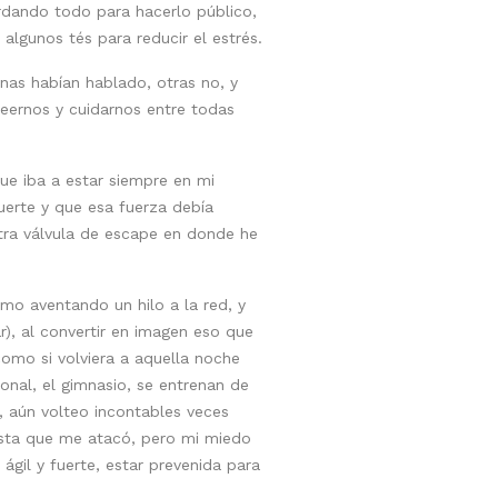
ordando todo para hacerlo público,
lgunos tés para reducir el estrés.
unas habían hablado, otras no, y
eernos y cuidarnos entre todas
ue iba a estar siempre en mi
uerte y que esa fuerza debía
tra válvula de escape en donde he
mo aventando un hilo a la red, y
), al convertir en imagen eso que
mo si volviera a aquella noche
sonal, el gimnasio, se entrenan de
, aún volteo incontables veces
xista que me atacó, pero mi miedo
ágil y fuerte, estar prevenida para