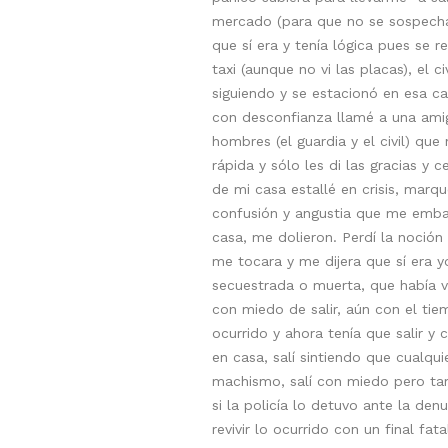
mercado (para que no se sospechase 
que sí era y tenía lógica pues se 
taxi (aunque no vi las placas), el c
siguiendo y se estacionó en esa ca
con desconfianza llamé a una amig
hombres (el guardia y el civil) qu
rápida y sólo les di las gracias y
de mi casa estallé en crisis, marq
confusión y angustia que me emba
casa, me dolieron. Perdí la noción
me tocara y me dijera que sí era y
secuestrada o muerta, que había vi
con miedo de salir, aún con el tie
ocurrido y ahora tenía que salir y
en casa, salí sintiendo que cualqu
machismo, salí con miedo pero tam
si la policía lo detuvo ante la de
revivir lo ocurrido con un final fat