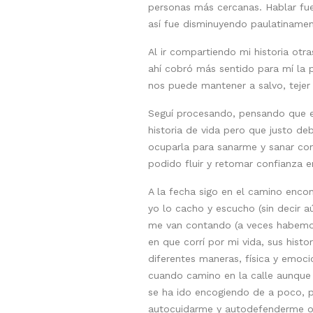
personas más cercanas. Hablar fue 
así fue disminuyendo paulatinamen
Al ir compartiendo mi historia otr
ahí cobró más sentido para mí la 
nos puede mantener a salvo, tejer
Seguí procesando, pensando que es
historia de vida pero que justo d
ocuparla para sanarme y sanar con
podido fluir y retomar confianza 
A la fecha sigo en el camino enco
yo lo cacho y escucho (sin decir a
me van contando (a veces habemos
en que corrí por mi vida, sus hist
diferentes maneras, física y emoc
cuando camino en la calle aunque 
se ha ido encogiendo de a poco, po
autocuidarme y autodefenderme o 