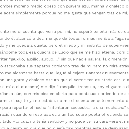
 hombre moreno medio obeso con playera azul marina y chaleco de
de acera simplemente porque no me gusta que vengan tras de mí,
te me di cuenta que venía por mí, no esperé tenerlo más cerca (
uando él alcanzó a decirme que de todas formas me iba a “agarra
o y me quedara quieta, pero el miedo y mi instinto de supervivenci
gresándome toda esa cuadra de Lucio que se me hizo eterna, corrí
r “¡auxilio, auxilio, auxilio…!” sin que nadie saliera, la dimensió
yo escuchaba sus zapatos corriendo tras de mí pero no miré atrás,
to me alcanzaba hasta que llegué al cajero Banamex nuevamente
con una gorra y chaleco oscuro que al verme tan asustada casi que
 a mí o al atacante) me dijo “tranquila, tranquila, soy el guardia
ianza aún, con mis pies en alerta para continuar corriendo de ser
carme, el sujeto ya no estaba, no me di cuenta en qué momento dej
 para reportar el hecho “intentaron secuestrar a una muchacha” d
ración cuando en eso apareció un taxi sobre poeta ofreciendo su 
u lado –lo cual no tenía sentido- y no pude ver su cara –era el m
lvo a casa”- yo dije que no quería taxi mientras éste se desplazab