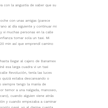
va con la angustia de saber que su
 noche con unas amigas (parece
ano al día siguiente y continuar mi
y vi muchas personas en la calle
nfianza tomar sola un taxi. Mi
o 20 min así que emprendí camino
 hasta llegar al cajero de Banamex
é esa larga cuadra vi un taxi
alle Revolución, tenía las luces
es quizá estaba descansando o
ro siempre tengo la manía de
 por temor a una nalgada, manoseo,
scaro), cuando alguien viene atrás
pción y cuando empezaba a caminar
 pronto pasé, yo al darme cuenta