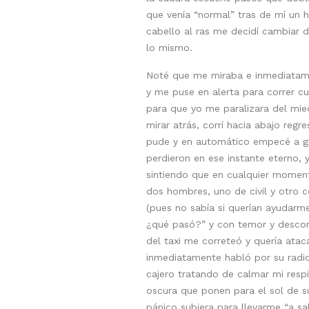
que venía “normal” tras de mí un
cabello al ras me decidí cambiar 
lo mismo.
Noté que me miraba e inmediatamen
y me puse en alerta para correr c
para que yo me paralizara del mied
mirar atrás, corrí hacia abajo re
pude y en automático empecé a grita
perdieron en ese instante eterno, 
sintiendo que en cualquier momen
dos hombres, uno de civil y otro 
(pues no sabía si querían ayudarme
¿qué pasó?” y con temor y desconf
del taxi me correteó y quería ata
inmediatamente habló por su radio
cajero tratando de calmar mi respi
oscura que ponen para el sol de s
pánico subiera para llevarme “a sa