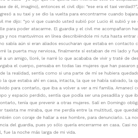
de él, imagino), entonces el civil dijo: “ese era el taxi verdad?”, 
regresó a su taxi y se dio la vuelta para encontrarme cuando baja
ivil me dijo: “yo vi que cuando usted subió por Lucio él subió y se 
lle para poder atacarme. El guardia y el civil me acompañaron ha
a y nos mantuvimos en línea describiéndole mi ruta hasta entrar 
e no sabía aún si eran aliados escucharan que estaba en contacto 
 cerré la puerta muy nerviosa, finalmente sí estaban de mi lado y 
ué a un amigo, lloré, le narré lo que acababa de vivir y traté de 
rgaba el cuerpo, pensaba en todas las mujeres que han pasaron p
 de la realidad, sentía como si una parte de mí se hubiera quedado
o la que estaba ahí en casa, intacta, la que se había salvado, la 
vido para contarlo, que iba a volver a ver a mi familia. Amanecí c
mpo y espacio perdido, sentía que podía ser una pesadilla y que i
 contarlo, tenía que prevenir a otras mujeres. Salí en Domingo obl
ier taxista me miraba, que me perdía entre la multitud, que queda
bién con coraje de hallar a ese hombre, para denunciarlo. La no
nuncia del guardia, pues yo sólo quería encerrarme en casa. Casi n
al, fue la noche más larga de mi vida.