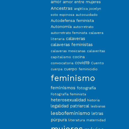
amor
amor entre mujeres
Ancestras
angélica jocelyn
autocuidado
soto espinosa
Autodefensa feminista
Autonomía
autorretrato
calavera
autorretrato feminista
calaveras
literaria
calaveras feministas
calaveras mexicanas
calaveritas
capitalismo
cocina
covid19
convocatoria
Cuento
cuerpo
feminicidio
cuerpa
feminismo
feminismos
fotografía
Fotografía feminista
heterosexualidad
historia
legalidad patriarcal
lesbianas
lesbofeminismo
letras
púrpura
literatura
maternidad
mujeres