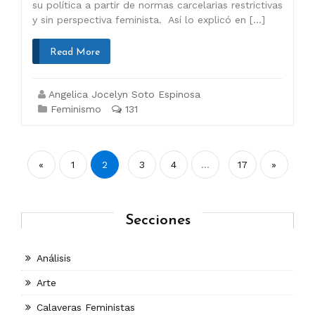
su política a partir de normas carcelarias restrictivas
y sin perspectiva feminista. Así lo explicó en […]
Read More
Angelica Jocelyn Soto Espinosa
Feminismo
131
Paginación
«
1
2
3
4
…
17
»
de
entradas
Secciones
Análisis
Arte
Calaveras Feministas