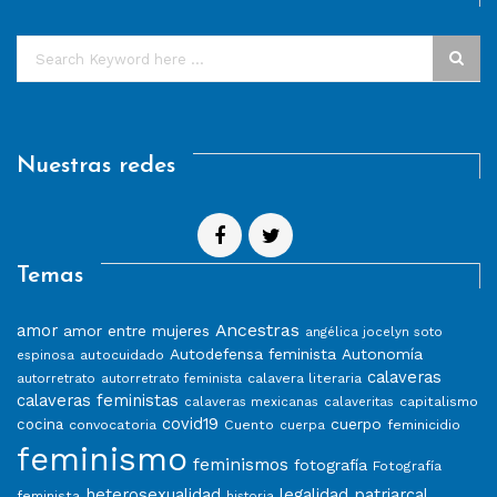
Nuestras redes
Temas
Ancestras
amor
amor entre mujeres
angélica jocelyn soto
Autodefensa feminista
Autonomía
autocuidado
espinosa
calaveras
calavera literaria
autorretrato
autorretrato feminista
calaveras feministas
capitalismo
calaveras mexicanas
calaveritas
covid19
cuerpo
cocina
convocatoria
Cuento
feminicidio
cuerpa
feminismo
feminismos
fotografía
Fotografía
heterosexualidad
legalidad patriarcal
feminista
historia