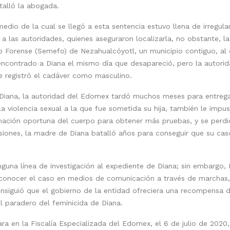
talló la abogada.
medio de la cual se llegó a esta sentencia estuvo llena de irregul
e a las autoridades, quienes aseguraron localizarla, no obstante, l
o Forense (Semefo) de Nezahualcóyotl, un municipio contiguo, al 
ncontrado a Diana el mismo día que desapareció, pero la autori
e registró el cadáver como masculino.
 Diana, la autoridad del Edomex tardó muchos meses para entregar
a violencia sexual a la que fue sometida su hija, también le impu
ación oportuna del cuerpo para obtener más pruebas, y se perdió 
siones, la madre de Diana batalló años para conseguir que su caso
nguna línea de investigación al expediente de Diana; sin embargo, 
a conocer el caso en medios de comunicación a través de marchas,
consiguió que el gobierno de la entidad ofreciera una recompensa 
l paradero del feminicida de Diana.
a en la Fiscalía Especializada del Edomex, el 6 de julio de 202