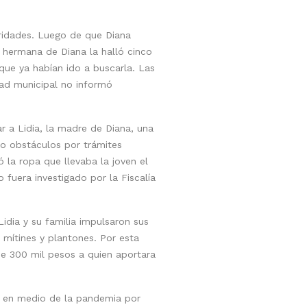
aridades. Luego de que Diana
a hermana de Diana la halló cinco
que ya habían ido a buscarla. Las
dad municipal no informó
 a Lidia, la madre de Diana, una
so obstáculos por trámites
la ropa que llevaba la joven el
 fuera investigado por la Fiscalía
Lidia y su familia impulsaron sus
 mítines y plantones. Por esta
de 300 mil pesos a quien aportara
0, en medio de la pandemia por