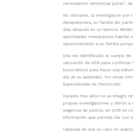
necesitamos sentencias justas”, de
No obstante, la investigación por 
desapareciera, su familia dio part
días después en un Servicio Médic
autoridades mexiquenses habrían e
oportunamente a su familia porqu
Una vez identificado el cuerpo de
valoración de ADN para confirmar l
burocráticos para hacer una exhum
día de su asesinato. Por estas omi
Especializada de Feminicidio.
Durante tres años no se integró ni
propias investigaciones y dieron 
exigencia de justicia, en 2019 se 
información que permita dar con e
Cansada de que su caso no avanzar