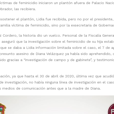
íctimas de feminicidio iniciaron un plantón afuera de Palacio Nacio
rador, las recibiera.
ostener el plantón, Lidia fue recibida, pero no por el presidente,
amilia víctima de feminicidio, sino por la exsecretaria de Gobern
Cordero, la historia dio un vuelco. Personal de la Fiscalía Gener
 aseguró que la investigación sobre el feminicidio de su hija est
 que se daba a Lidia información limitada sobre el caso, el 7 de 
presunto asesino de Diana Velázquez ya había sido aprehendido, 
ido gracias a “investigación de campo y de gabinete”, y testimoni
ción, ya que hasta el 30 de abril de 2020, última vez que acudió 
 de investigación, no había ninguna línea de investigación en el 
os medios de comunicación antes que a la madre de Diana.