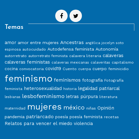
Temas
Ancestras
amor
amor entre mujeres
angélica jocelyn soto
Autodefensa feminista
Autonomía
autocuidado
espinosa
calaveras
calavera literaria
autorretrato
autorretrato feminista
calaveras feministas
capitalismo
calaveras mexicanas
calaveritas
covid19
cuerpo
cocina
convocatoria
Cuento
feminicidio
cuerpa
feminismo
feminismos
fotografía
Fotografía
heterosexualidad
legalidad patriarcal
feminista
historia
lesbofeminismo
letras púrpura
literatura
lesbianas
mujeres
méxico
Opinión
niñas
maternidad
patriarcado
pandemia
poesía
poesía feminista
recetas
Relatos para vencer el miedo
violencia