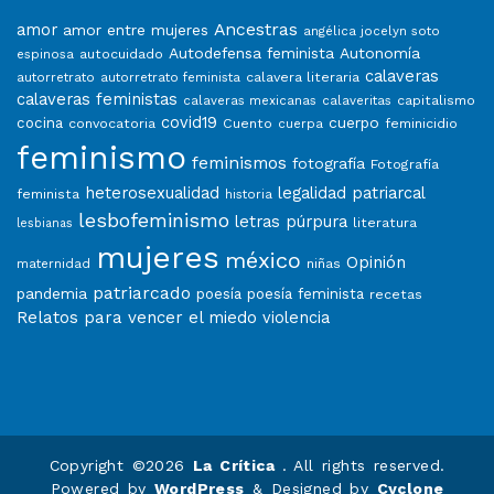
Ancestras
amor
amor entre mujeres
angélica jocelyn soto
Autodefensa feminista
Autonomía
autocuidado
espinosa
calaveras
calavera literaria
autorretrato
autorretrato feminista
calaveras feministas
capitalismo
calaveras mexicanas
calaveritas
covid19
cuerpo
cocina
convocatoria
Cuento
feminicidio
cuerpa
feminismo
feminismos
fotografía
Fotografía
heterosexualidad
legalidad patriarcal
feminista
historia
lesbofeminismo
letras púrpura
literatura
lesbianas
mujeres
méxico
Opinión
niñas
maternidad
patriarcado
pandemia
poesía
poesía feminista
recetas
Relatos para vencer el miedo
violencia
Copyright ©2026
La Crítica
. All rights reserved.
Powered by
WordPress
&
Designed by
Cyclone