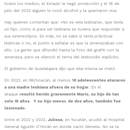
todos los medios, el Estado le negó protección y el 16 de
julio del 2022 alguien le roció alcohol y la quemaron viva.
Hay quienes comentan que: «No se veía lesbiana», que tenía
un hijo, como si para ser lesbiana se tuviera que responder a
sus estereotipos. Es más, no se sabe si tenía prácticas
lésbicas o no, el punto a señalar es que la amenazaban con
ello. La gente que difundió hasta la foto del grafiti con la
amenaza, pero se silenció el tema del lesboodio explícito.
El gobierno de Guadalajara dijo que ella misma se mató.
En 2022, en Michoacán, al menos
10 adolescentes atacaron
a una madre lesbiana afuera de su hogar
. En el
ataque
resultó herido gravemente Mario, su hijo de tan
solo 15 años
.
Y su
hijo menor, de dos años, también fue
lesionado.
Entre el 2022 y 2023,
Julissa
, en Yucatán, acudió al Hospital
General Agustín O’Horán en donde nació Génesis. No se la