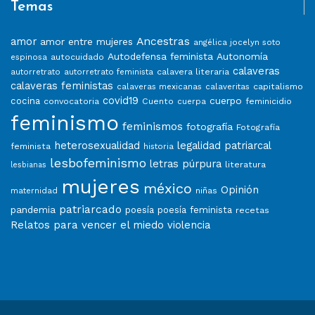
Temas
Ancestras
amor
amor entre mujeres
angélica jocelyn soto
Autodefensa feminista
Autonomía
autocuidado
espinosa
calaveras
calavera literaria
autorretrato
autorretrato feminista
calaveras feministas
capitalismo
calaveras mexicanas
calaveritas
covid19
cuerpo
cocina
convocatoria
Cuento
feminicidio
cuerpa
feminismo
feminismos
fotografía
Fotografía
heterosexualidad
legalidad patriarcal
feminista
historia
lesbofeminismo
letras púrpura
literatura
lesbianas
mujeres
méxico
Opinión
niñas
maternidad
patriarcado
pandemia
poesía
poesía feminista
recetas
Relatos para vencer el miedo
violencia