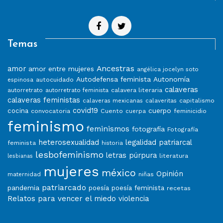
Temas
Ancestras
amor
amor entre mujeres
angélica jocelyn soto
Autodefensa feminista
Autonomía
autocuidado
espinosa
calaveras
calavera literaria
autorretrato
autorretrato feminista
calaveras feministas
capitalismo
calaveras mexicanas
calaveritas
covid19
cuerpo
cocina
convocatoria
Cuento
feminicidio
cuerpa
feminismo
feminismos
fotografía
Fotografía
heterosexualidad
legalidad patriarcal
feminista
historia
lesbofeminismo
letras púrpura
literatura
lesbianas
mujeres
méxico
Opinión
niñas
maternidad
patriarcado
pandemia
poesía
poesía feminista
recetas
Relatos para vencer el miedo
violencia