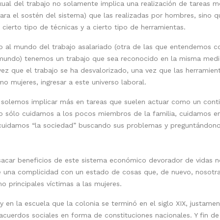
exual del trabajo no solamente implica una realización de tareas 
a el sostén del sistema) que las realizadas por hombres, sino 
 cierto tipo de técnicas y a cierto tipo de herramientas.
o al mundo del trabajo asalariado (otra de las que entendemos c
 mundo) tenemos un trabajo que sea reconocido en la misma medid
ez que el trabajo se ha desvalorizado, una vez que las herramient
mo mujeres, ingresar a este universo laboral.
 solemos implicar más en tareas que suelen actuar como un cont
, no sólo cuidamos a los pocos miembros de la familia, cuidamos e
 cuidamos “la sociedad” buscando sus problemas y preguntándono
o sacar beneficios de este sistema económico devorador de vidas 
e una complicidad con un estado de cosas que, de nuevo, nosotr
o principales víctimas a las mujeres.
a y en la escuela que la colonia se terminó en el siglo XIX, justa
cuerdos sociales en forma de constituciones nacionales. Y fin de la