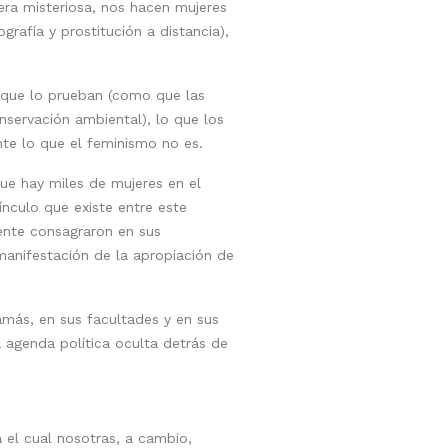
era misteriosa, nos hacen mujeres
afía y prostitución a distancia),
 que lo prueban (como que las
nservación ambiental), lo que los
te lo que el feminismo no es.
e hay miles de mujeres en el
nculo que existe entre este
ente consagraron en sus
manifestación de la apropiación de
jamás, en sus facultades y en sus
 agenda política oculta detrás de
 el cual nosotras, a cambio,