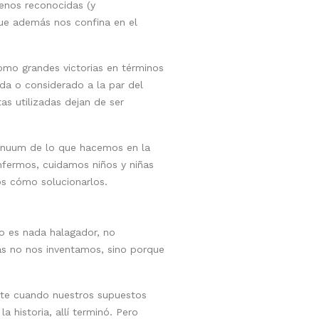
menos reconocidas (y
que además nos confina en el
omo grandes victorias en términos
a o considerado a la par del
as utilizadas dejan de ser
inuum de lo que hacemos en la
nfermos, cuidamos niños y niñas
s cómo solucionarlos.
no es nada halagador, no
as no nos inventamos, sino porque
mente cuando nuestros supuestos
 historia, allí terminó. Pero