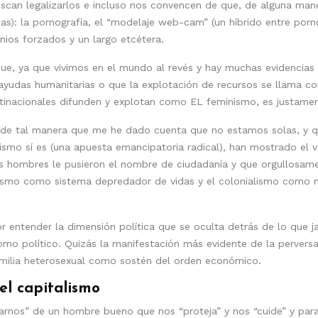
scan legalizarlos e incluso nos convencen de que, de alguna man
 la pornografía, el “modelaje web-cam” (un híbrido entre pornogr
onios forzados y un largo etcétera.
ue, ya que vivimos en el mundo al revés y hay muchas evidencias
 ayudas humanitarias o que la explotación de recursos se llama co
tinacionales difunden y explotan como EL feminismo, es justamen
de tal manera que me he dado cuenta que no estamos solas, y qu
smo sí es (una apuesta emancipatoria radical), han mostrado el ví
los hombres le pusieron el nombre de ciudadanía y que orgullosam
talismo como sistema depredador de vidas y el colonialismo como 
or entender la dimensión política que se oculta detrás de lo que 
omo político. Quizás la manifestación más evidente de la perversa
 familia heterosexual como sostén del orden económico.
el capitalismo
arnos” de un hombre bueno que nos “proteja” y nos “cuide” y para