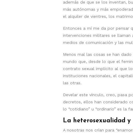
además de que se los inventan, bu
más autónomas y más empoderadas):
el alquiler de vientres, los matrim
Entonces a mí me da por pensar q
intervenciones militares se llaman
medios de comunicación y las mul
Menos mal las cosas se han dado 
mundo que, desde lo que el femini
contrato sexual implícito al que 
instituciones nacionales, el capi
las otras.
Develar este vínculo, creo, pasa p
decretos, ellos han considerado c
lo “cotidiano” u “ordinario” es la
La heterosexualidad y 
A nosotras nos crían para “enamor