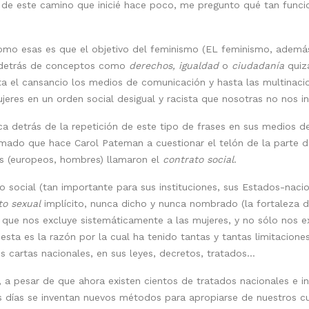
 de este camino que inicié hace poco, me pregunto qué tan funcio
omo esas es que el objetivo del feminismo (EL feminismo, además
 detrás de conceptos como
derechos, igualdad
o
ciudadanía
quizá
el cansancio los medios de comunicación y hasta las multinacio
jeres en un orden social desigual y racista que nosotras no nos 
ica detrás de la repetición de este tipo de frases en sus medios
amado que hace Carol Pateman a cuestionar el telón de la parte d
fos (europeos, hombres) llamaron el
contrato social
.
 social (tan importante para sus instituciones, sus Estados-nacio
to sexual
implícito, nunca dicho y nunca nombrado (la fortaleza 
) que nos excluye sistemáticamente a las mujeres, y no sólo nos ex
esta es la razón por la cual ha tenido tantas y tantas limitacione
s cartas nacionales, en sus leyes, decretos, tratados…
, a pesar de que ahora existen cientos de tratados nacionales e i
s días se inventan nuevos métodos para apropiarse de nuestros cu