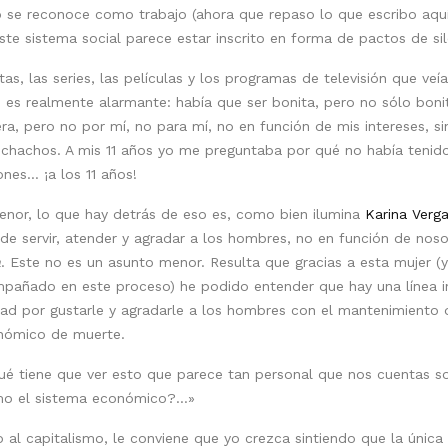
 se reconoce como trabajo (ahora que repaso lo que escribo aqu
ste sistema social parece estar inscrito en forma de pactos de sil
as, las series, las películas y los programas de televisión que veí
 es realmente alarmante: había que ser bonita, pero no sólo bonit
ra, pero no por mí, no para mí, no en función de mis intereses, s
muchachos. A mis 11 años yo me preguntaba por qué no había tenid
nes… ¡a los 11 años!
enor, lo que hay detrás de eso es, como bien ilumina
Karina Verg
de servir, atender y agradar a los hombres, no en función de nos
a
. Este no es un asunto menor. Resulta que gracias a esta mujer 
pañado en este proceso) he podido entender que hay una línea in
tad por gustarle y agradarle a los hombres con el mantenimiento
onómico de muerte.
qué tiene que ver esto que parece tan personal que nos cuentas so
omo el sistema económico?…»
o al capitalismo, le conviene que yo crezca sintiendo que la únic