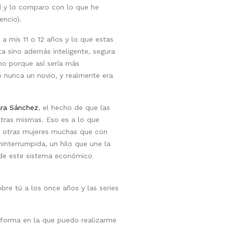
í y lo comparo con lo que he
encio).
a a mis 11 o 12 años y lo que estas
a sino además inteligente, segura
ino porque así sería más
o nunca un novio, y realmente era
ara Sánchez
, el hecho de que las
otras mismas. Eso es a lo que
(y otras mujeres muchas que con
interrumpida, un hilo que une la
 de este sistema económico
bre tú a los once años y las series
a forma en la que puedo realizarme