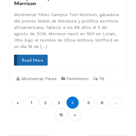
Morrison
Montserrat Pérez Campos Toni Morrison, ganadora
del premio Nobel de literatura y prolífica escritora
afroamericana, falleció a los 88 años el 5 de
agosto de 2019. Morrison nació en 1931 en Lorain,
Ohio bajo el nombre de Chloe Anthony Wofford en
un día 18 de […]
Read More
Montserrat Perez
Feminismo
78
Paginación
«
1
2
3
4
5
6
…
de
15
»
entradas