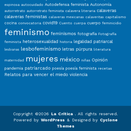
Autodefensa feminista
Autonomía
autocuidado
espinosa
calaveras
calavera literaria
autorretrato
autorretrato feminista
calaveras feministas
capitalismo
calaveras mexicanas
calaveritas
covid19
cuerpo
cocina
convocatoria
Cuento
feminicidio
cuerpa
feminismo
feminismos
fotografía
Fotografía
heterosexualidad
legalidad patriarcal
feminista
historia
lesbofeminismo
letras púrpura
literatura
lesbianas
mujeres
méxico
Opinión
niñas
maternidad
patriarcado
pandemia
poesía
poesía feminista
recetas
Relatos para vencer el miedo
violencia
Copyright ©2026
La Crítica
. All rights reserved.
Powered by
WordPress
&
Designed by
Cyclone
Themes