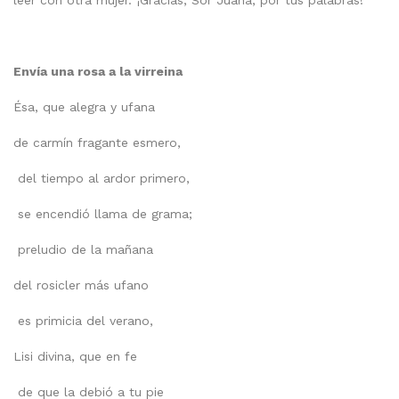
leer con otra mujer. ¡Gracias, Sor Juana, por tus palabras!
Envía una rosa a la virreina
Ésa, que alegra y ufana
de carmín fragante esmero,
del tiempo al ardor primero,
se encendió llama de grama;
preludio de la mañana
del rosicler más ufano
es primicia del verano,
Lisi divina, que en fe
de que la debió a tu pie