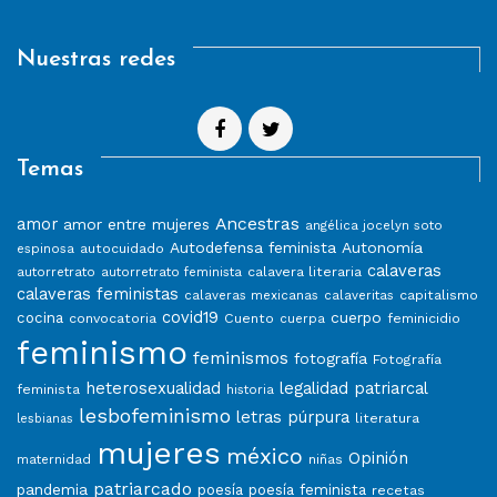
Nuestras redes
Temas
Ancestras
amor
amor entre mujeres
angélica jocelyn soto
Autodefensa feminista
Autonomía
autocuidado
espinosa
calaveras
calavera literaria
autorretrato
autorretrato feminista
calaveras feministas
capitalismo
calaveras mexicanas
calaveritas
covid19
cuerpo
cocina
convocatoria
Cuento
feminicidio
cuerpa
feminismo
feminismos
fotografía
Fotografía
heterosexualidad
legalidad patriarcal
feminista
historia
lesbofeminismo
letras púrpura
literatura
lesbianas
mujeres
méxico
Opinión
niñas
maternidad
patriarcado
pandemia
poesía
poesía feminista
recetas