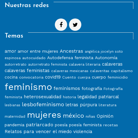
Nuestras redes
Temas
Ancestras
amor
amor entre mujeres
angélica jocelyn soto
Autodefensa feminista
Autonomía
autocuidado
espinosa
calaveras
calavera literaria
autorretrato
autorretrato feminista
calaveras feministas
capitalismo
calaveras mexicanas
calaveritas
covid19
cuerpo
cocina
convocatoria
Cuento
feminicidio
cuerpa
feminismo
feminismos
fotografía
Fotografía
heterosexualidad
legalidad patriarcal
feminista
historia
lesbofeminismo
letras púrpura
literatura
lesbianas
mujeres
méxico
Opinión
niñas
maternidad
patriarcado
pandemia
poesía
poesía feminista
recetas
Relatos para vencer el miedo
violencia