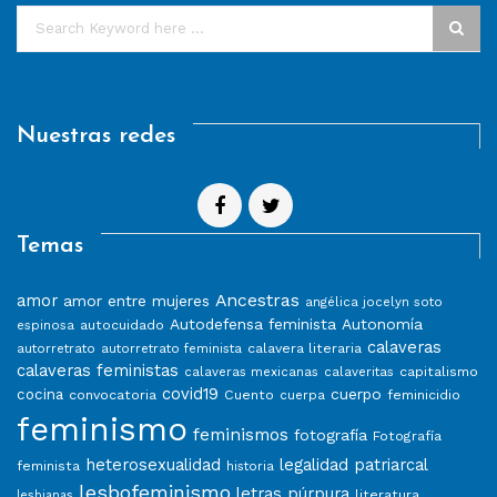
Nuestras redes
Temas
Ancestras
amor
amor entre mujeres
angélica jocelyn soto
Autodefensa feminista
Autonomía
autocuidado
espinosa
calaveras
calavera literaria
autorretrato
autorretrato feminista
calaveras feministas
capitalismo
calaveras mexicanas
calaveritas
covid19
cuerpo
cocina
convocatoria
Cuento
feminicidio
cuerpa
feminismo
feminismos
fotografía
Fotografía
heterosexualidad
legalidad patriarcal
feminista
historia
lesbofeminismo
letras púrpura
literatura
lesbianas