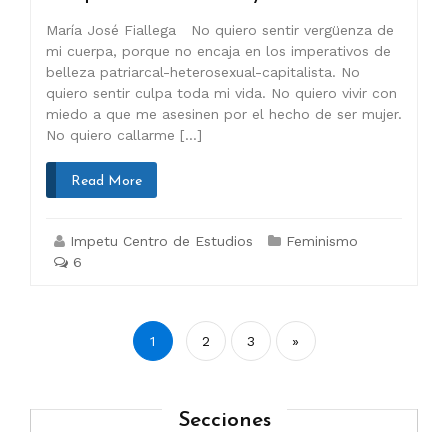
María José Fiallega No quiero sentir vergüenza de
mi cuerpa, porque no encaja en los imperativos de
belleza patriarcal-heterosexual-capitalista. No
quiero sentir culpa toda mi vida. No quiero vivir con
miedo a que me asesinen por el hecho de ser mujer.
No quiero callarme […]
Read More
Impetu Centro de Estudios
Feminismo
6
Paginación
1
2
3
»
de
entradas
Secciones