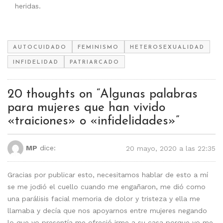
heridas.
AUTOCUIDADO
FEMINISMO
HETEROSEXUALIDAD
INFIDELIDAD
PATRIARCADO
20 thoughts on “
Algunas palabras
para mujeres que han vivido
«traiciones» o «infidelidades»
”
MP
dice:
20 mayo, 2020 a las 22:35
Gracias por publicar esto, necesitamos hablar de esto a mí
se me jodió el cuello cuando me engañaron, me dió como
una parálisis facial memoria de dolor y tristeza y ella me
llamaba y decía que nos apoyarnos entre mujeres negando
lo que yo presentía me ofreció irme a su casa porque yo me