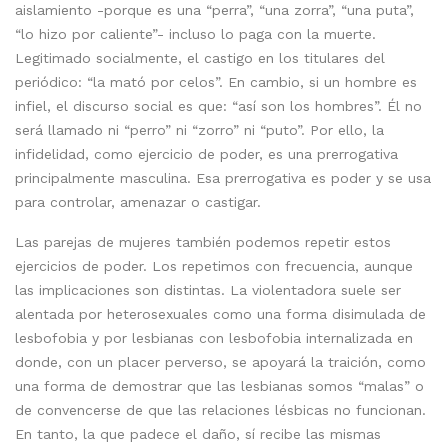
aislamiento -porque es una “perra”, “una zorra”, “una puta”,
“lo hizo por caliente”- incluso lo paga con la muerte.
Legitimado socialmente, el castigo en los titulares del
periódico: “la mató por celos”. En cambio, si un hombre es
infiel, el discurso social es que: “así son los hombres”. Él no
será llamado ni “perro” ni “zorro” ni “puto”. Por ello, la
infidelidad, como ejercicio de poder, es una prerrogativa
principalmente masculina. Esa prerrogativa es poder y se usa
para controlar, amenazar o castigar.
Las parejas de mujeres también podemos repetir estos
ejercicios de poder. Los repetimos con frecuencia, aunque
las implicaciones son distintas. La violentadora suele ser
alentada por heterosexuales como una forma disimulada de
lesbofobia y por lesbianas con lesbofobia internalizada en
donde, con un placer perverso, se apoyará la traición, como
una forma de demostrar que las lesbianas somos “malas” o
de convencerse de que las relaciones lésbicas no funcionan.
En tanto, la que padece el daño, sí recibe las mismas