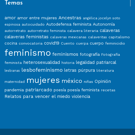
Temas
Ancestras
amor
amor entre mujeres
angélica jocelyn soto
Autodefensa feminista
Autonomía
autocuidado
espinosa
calaveras
calavera literaria
autorretrato
autorretrato feminista
calaveras feministas
capitalismo
calaveras mexicanas
calaveritas
covid19
cuerpo
cocina
convocatoria
Cuento
feminicidio
cuerpa
feminismo
feminismos
fotografía
Fotografía
heterosexualidad
legalidad patriarcal
feminista
historia
lesbofeminismo
letras púrpura
literatura
lesbianas
mujeres
méxico
Opinión
niñas
maternidad
patriarcado
pandemia
poesía
poesía feminista
recetas
Relatos para vencer el miedo
violencia