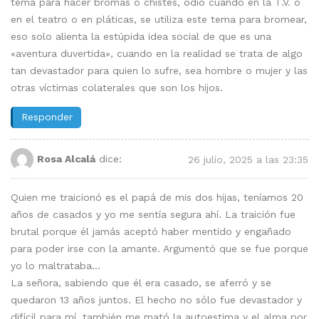
tema para hacer bromas o chistes, odio cuando en la T.V. o
en el teatro o en pláticas, se utiliza este tema para bromear,
eso solo alienta la estúpida idea social de que es una
«aventura duvertida», cuando en la realidad se trata de algo
tan devastador para quien lo sufre, sea hombre o mujer y las
otras víctimas colaterales que son los hijos.
Responder
Rosa Alcalá
dice:
26 julio, 2025 a las 23:35
Quien me traicionó es el papá de mis dos hijas, teníamos 20
años de casados y yo me sentía segura ahí. La traición fue
brutal porque él jamás aceptó haber mentido y engañado
para poder irse con la amante. Argumentó que se fue porque
yo lo maltrataba…
La señora, sabiendo que él era casado, se aferró y se
quedaron 13 años juntos. El hecho no sólo fue devastador y
difícil para mí, también me mató la autoestima y el alma por