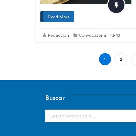
Read More
Redaccion
Convocatoria
13
Paginación
1
2
de
entradas
Buscar