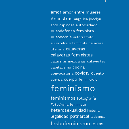
amor
amor entre mujeres
Ancestras
angélica jocelyn
autocuidado
soto espinosa
Autodefensa feminista
Autonomía
autorretrato
calavera
autorretrato feminista
calaveras
literaria
calaveras feministas
calaveras mexicanas
calaveritas
capitalismo
cocina
covid19
convocatoria
Cuento
cuerpo
feminicidio
cuerpa
feminismo
feminismos
fotografía
Fotografía feminista
heterosexualidad
historia
legalidad patriarcal
lesbianas
lesbofeminismo
letras