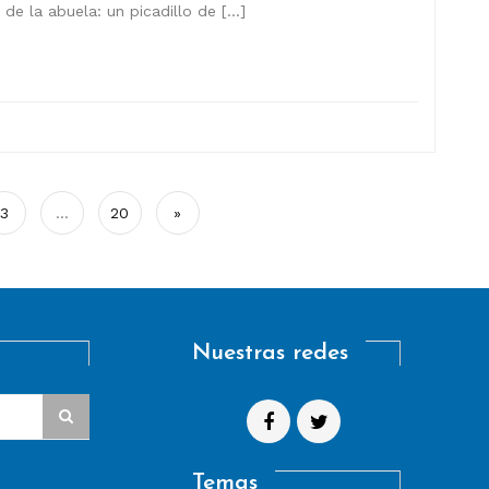
de la abuela: un picadillo de […]
3
…
20
»
Nuestras redes
Temas