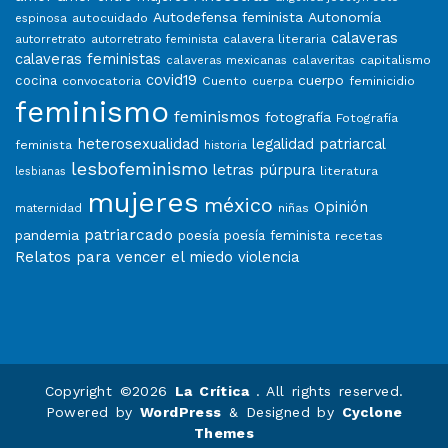
Autodefensa feminista
Autonomía
autocuidado
espinosa
calaveras
calavera literaria
autorretrato
autorretrato feminista
calaveras feministas
capitalismo
calaveras mexicanas
calaveritas
covid19
cuerpo
cocina
convocatoria
Cuento
feminicidio
cuerpa
feminismo
feminismos
fotografía
Fotografía
heterosexualidad
legalidad patriarcal
feminista
historia
lesbofeminismo
letras púrpura
literatura
lesbianas
mujeres
méxico
Opinión
niñas
maternidad
patriarcado
pandemia
poesía
poesía feminista
recetas
Relatos para vencer el miedo
violencia
Copyright ©2026
La Crítica
. All rights reserved.
Powered by
WordPress
&
Designed by
Cyclone
Themes