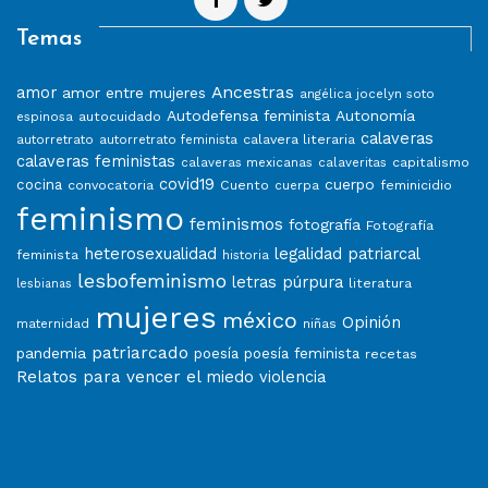
Temas
Ancestras
amor
amor entre mujeres
angélica jocelyn soto
Autodefensa feminista
Autonomía
autocuidado
espinosa
calaveras
calavera literaria
autorretrato
autorretrato feminista
calaveras feministas
capitalismo
calaveras mexicanas
calaveritas
covid19
cuerpo
cocina
convocatoria
Cuento
feminicidio
cuerpa
feminismo
feminismos
fotografía
Fotografía
heterosexualidad
legalidad patriarcal
feminista
historia
lesbofeminismo
letras púrpura
literatura
lesbianas
mujeres
méxico
Opinión
niñas
maternidad
patriarcado
pandemia
poesía
poesía feminista
recetas
Relatos para vencer el miedo
violencia