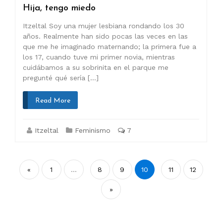
Hija, tengo miedo
Itzeltal Soy una mujer lesbiana rondando los 30
años. Realmente han sido pocas las veces en las
que me he imaginado maternando; la primera fue a
los 17, cuando tuve mi primer novia, mientras
cuidábamos a su sobrinita en el parque me
pregunté qué sería […]
Read More
Itzeltal
Feminismo
7
Paginación
«
1
…
8
9
10
11
12
de
»
entradas