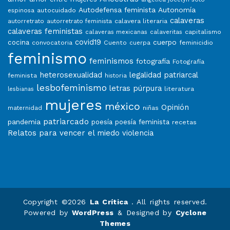
Autodefensa feminista
Autonomía
autocuidado
espinosa
calaveras
calavera literaria
autorretrato
autorretrato feminista
calaveras feministas
capitalismo
calaveras mexicanas
calaveritas
covid19
cuerpo
cocina
convocatoria
Cuento
feminicidio
cuerpa
feminismo
feminismos
fotografía
Fotografía
heterosexualidad
legalidad patriarcal
feminista
historia
lesbofeminismo
letras púrpura
literatura
lesbianas
mujeres
méxico
Opinión
niñas
maternidad
patriarcado
pandemia
poesía
poesía feminista
recetas
Relatos para vencer el miedo
violencia
Copyright ©2026
La Crítica
. All rights reserved.
Powered by
WordPress
&
Designed by
Cyclone
Themes