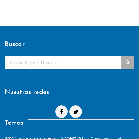
Buscar
Nuestras redes
Temas
Ancestras
amor
amor entre mujeres
angélica jocelyn soto