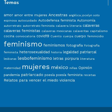
Temas
Ancestras
amor
amor entre mujeres
angélica jocelyn soto
Autodefensa feminista
Autonomía
autocuidado
espinosa
calaveras
calavera literaria
autorretrato
autorretrato feminista
calaveras feministas
capitalismo
calaveras mexicanas
calaveritas
covid19
cuerpo
cocina
convocatoria
Cuento
feminicidio
cuerpa
feminismo
feminismos
fotografía
Fotografía
heterosexualidad
legalidad patriarcal
feminista
historia
lesbofeminismo
letras púrpura
literatura
lesbianas
mujeres
méxico
Opinión
niñas
maternidad
patriarcado
pandemia
poesía
poesía feminista
recetas
Relatos para vencer el miedo
violencia