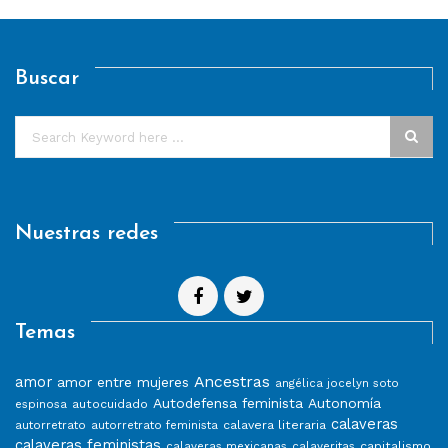
Buscar
Nuestras redes
Temas
Ancestras
amor
amor entre mujeres
angélica jocelyn soto
Autodefensa feminista
Autonomía
autocuidado
espinosa
calaveras
calavera literaria
autorretrato
autorretrato feminista
calaveras feministas
capitalismo
calaveras mexicanas
calaveritas