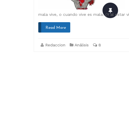
mala vive, o cuando vive es mala. (Y al estar vi
Read More
Redaccion
Análisis
8