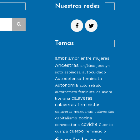
Nuestras redes
Temas
amor
amor entre mujeres
Ancestras
angélica jocelyn
autocuidado
soto espinosa
Autodefensa feminista
Autonomía
autorretrato
calavera
autorretrato feminista
calaveras
literaria
calaveras feministas
calaveras mexicanas
calaveritas
capitalismo
cocina
covid19
convocatoria
Cuento
cuerpo
feminicidio
cuerpa