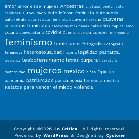
Ancestras
amor
amor entre mujeres
angélica jocelyn soto
Autodefensa feminista
Autonomía
autocuidado
espinosa
calaveras
calavera literaria
autorretrato
autorretrato feminista
calaveras feministas
capitalismo
calaveras mexicanas
calaveritas
covid19
cuerpo
cocina
convocatoria
Cuento
feminicidio
cuerpa
feminismo
feminismos
fotografía
Fotografía
heterosexualidad
legalidad patriarcal
feminista
historia
lesbofeminismo
letras púrpura
literatura
lesbianas
mujeres
méxico
Opinión
niñas
maternidad
patriarcado
pandemia
poesía
poesía feminista
recetas
Relatos para vencer el miedo
violencia
Copyright ©2026
La Crítica
. All rights reserved.
Powered by
WordPress
&
Designed by
Cyclone