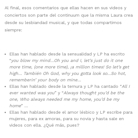
Al final, esos comentarios que ellas hacen en sus videos y
conciertos son parte del continuum que la misma Laura crea
desde su lesbiandad musical, y que todas compartimos
siempre:
Ellas han hablado desde la sensualidad y LP ha escrito
“
you blow my mind…Oh you and I, let’s just do it one
more time, (one more time), ¡a million times! So let’s get
high… También Oh God, why you gotta look so…So hot,
rememberin’ your body on mine…
Ellas han hablado desde la ternura y LP ha cantado “
All I
ever wanted was you
” y “
Always thought you’d be the
one, Who always needed me my home, you’d be my
home
” …
Ellas han hablado desde el amor lésbico y LP escribe para
mujeres, para ex amoras, para su novia y hasta sale en
videos con ella. ¿Qué más, pues?