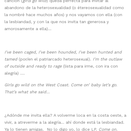
canción (
girls go wild
) queda perfecta para invitar al
abandono de la heterosexualidad (o étereosexualidad como
la nombré hace muchos años) y nos vayamos con ella (con
la lesbiandad, y con la que nos invita tan generosa y
amorosamente a ella)…
I’ve been caged, I’ve been hounded, I’ve been hunted and
tamed
(por/en el patriarcado heterosexual).
I’m the outlaw
of outside and ready to rage
(lista para irme, con ira con
alegría) ….
Girls go wild on the West Coast. Come on’ baby let’s go.
That’s what she said…
¿Adónde me invita ella? A volverme loca en la costa oeste, a
vivir, a atreverme a la alegría… ahí donde está la lesbiandad.
Ya lo tienen amigas. No lo digo yo, lo dice LP.
Come on
.