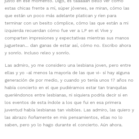
justo en ese momento. Digo, es taaaaan bello ver cómo
estas chicas frente a mí, súper jóvenes, se miran, cómo las
que están un poco más adelante platican y ríen para
terminar con un besito cómplice, cómo las que están a mi
izquierda recuerdan cómo fue ver a LP en el Vive y
comparten impresiones y expectativas mientras sus manos
juguetean… dan ganas de estar así, cómo no. Escribo ahora
y sonrío. Incluso releo y sonrío.
Las admiro, yo me considero una lesbiana joven, pero entre
ellas y yo -al menos la mayoría de las que vi- sí hay alguna
generación de por medio, y cuando yo tenía unos 17 años no
había concierto en el que pudiéramos estar tan tranquilas
queriéndonos entre lesbianas, ni siquiera podría decir si en
los eventos de esta índole a los que fui en esa primera
juventud había lesbianas tan visibles. Las admiro, las quiero y
las abrazo ñoñamente en mis pensamientos, ellas no lo
saben, pero yo lo hago durante el concierto. Aún ahora.