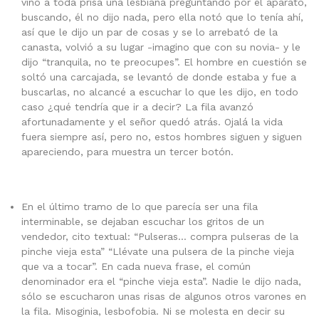
vino a toda prisa una lesbiana preguntando por el aparato,
buscando, él no dijo nada, pero ella notó que lo tenía ahí,
así que le dijo un par de cosas y se lo arrebató de la
canasta, volvió a su lugar -imagino que con su novia- y le
dijo “tranquila, no te preocupes”. El hombre en cuestión se
soltó una carcajada, se levantó de donde estaba y fue a
buscarlas, no alcancé a escuchar lo que les dijo, en todo
caso ¿qué tendría que ir a decir? La fila avanzó
afortunadamente y el señor quedó atrás. Ojalá la vida
fuera siempre así, pero no, estos hombres siguen y siguen
apareciendo, para muestra un tercer botón.
En el último tramo de lo que parecía ser una fila
interminable, se dejaban escuchar los gritos de un
vendedor, cito textual: “Pulseras… compra pulseras de la
pinche vieja esta” “Llévate una pulsera de la pinche vieja
que va a tocar”. En cada nueva frase, el común
denominador era el “pinche vieja esta”. Nadie le dijo nada,
sólo se escucharon unas risas de algunos otros varones en
la fila. Misoginia, lesbofobia. Ni se molesta en decir su