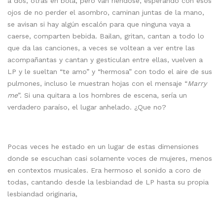
a dos, otras en bola, pero van riéndose, esperando con esos
ojos de no perder el asombro, caminan juntas de la mano,
se avisan si hay algún escalón para que ninguna vaya a
caerse, comparten bebida. Bailan, gritan, cantan a todo lo
que da las canciones, a veces se voltean a ver entre las
acompañantas y cantan y gesticulan entre ellas, vuelven a
LP y le sueltan “te amo” y “hermosa” con todo el aire de sus
pulmones, incluso le muestran hojas con el mensaje “
Marry
me
”. Si una quitara a los hombres de escena, sería un
verdadero paraíso, el lugar anhelado. ¿Que no?
Pocas veces he estado en un lugar de estas dimensiones
donde se escuchan casi solamente voces de mujeres, menos
en contextos musicales. Era hermoso el sonido a coro de
todas, cantando desde la lesbiandad de LP hasta su propia
lesbiandad originaria,