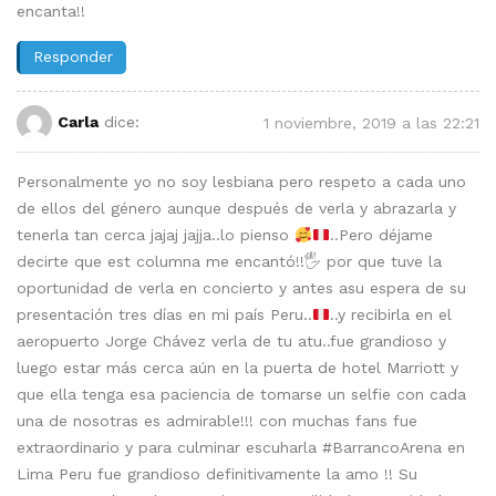
encanta!!
Responder
Carla
dice:
1 noviembre, 2019 a las 22:21
Personalmente yo no soy lesbiana pero respeto a cada uno
de ellos del género aunque después de verla y abrazarla y
tenerla tan cerca jajaj jajja..lo pienso
..Pero déjame
decirte que est columna me encantó!!🖐 por que tuve la
oportunidad de verla en concierto y antes asu espera de su
presentación tres días en mi país Peru..
..y recibirla en el
aeropuerto Jorge Chávez verla de tu atu..fue grandioso y
luego estar más cerca aún en la puerta de hotel Marriott y
que ella tenga esa paciencia de tomarse un selfie con cada
una de nosotras es admirable!!! con muchas fans fue
extraordinario y para culminar escuharla #BarrancoArena en
Lima Peru fue grandioso definitivamente la amo !! Su