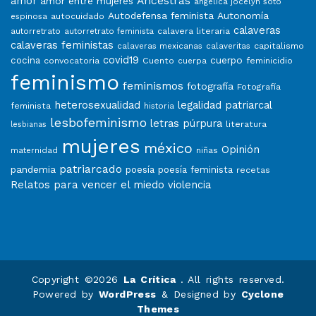
Ancestras
amor
amor entre mujeres
angélica jocelyn soto
Autodefensa feminista
Autonomía
autocuidado
espinosa
calaveras
calavera literaria
autorretrato
autorretrato feminista
calaveras feministas
capitalismo
calaveras mexicanas
calaveritas
covid19
cuerpo
cocina
convocatoria
Cuento
feminicidio
cuerpa
feminismo
feminismos
fotografía
Fotografía
heterosexualidad
legalidad patriarcal
feminista
historia
lesbofeminismo
letras púrpura
literatura
lesbianas
mujeres
méxico
Opinión
niñas
maternidad
patriarcado
pandemia
poesía
poesía feminista
recetas
Relatos para vencer el miedo
violencia
Copyright ©2026
La Crítica
. All rights reserved.
Powered by
WordPress
&
Designed by
Cyclone
Themes