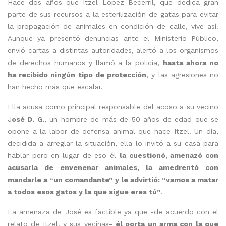
Hace dos años que Itzel López Becerril, que dedica gran
parte de sus recursos a la esterilización de gatas para evitar
la propagación de animales en condición de calle, vive así.
Aunque ya presentó denuncias ante el Ministerio Público,
envió cartas a distintas autoridades, alertó a los organismos
de derechos humanos y llamó a la policía,
hasta ahora no
ha recibido ningún tipo de protección
, y las agresiones no
han hecho más que escalar.
Ella acusa como principal responsable del acoso a su vecino
J
osé D. G.
, un hombre de más de 50 años de edad que se
opone a la labor de defensa animal que hace Itzel. Un día,
decidida a arreglar la situación, ella lo invitó a su casa para
hablar pero en lugar de eso él
la cuestionó, amenazó con
acusarla de envenenar animales, la amedrentó con
mandarle a “un comandante” y le advirtió: “vamos a matar
a todos esos gatos y la que sigue eres tú”
.
La amenaza de José es factible ya que -de acuerdo con el
relato de Itzel, y sus vecinas-
él porta un arma con la que