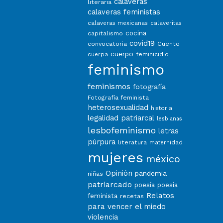
calaveras
literaria
calaveras feministas
calaveras mexicanas
calaveritas
capitalismo
cocina
covid19
convocatoria
Cuento
cuerpo
feminicidio
cuerpa
feminismo
feminismos
fotografía
Fotografía feminista
heterosexualidad
historia
legalidad patriarcal
lesbianas
lesbofeminismo
letras
púrpura
literatura
maternidad
mujeres
méxico
Opinión
pandemia
niñas
patriarcado
poesía
poesía
Relatos
feminista
recetas
para vencer el miedo
violencia