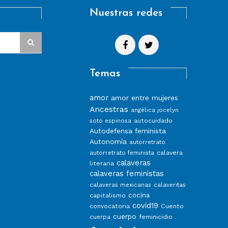
Nuestras redes
Temas
amor
amor entre mujeres
Ancestras
angélica jocelyn
autocuidado
soto espinosa
Autodefensa feminista
Autonomía
autorretrato
calavera
autorretrato feminista
calaveras
literaria
calaveras feministas
calaveras mexicanas
calaveritas
capitalismo
cocina
covid19
convocatoria
Cuento
cuerpo
feminicidio
cuerpa