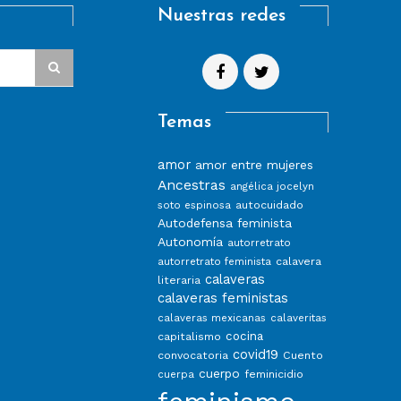
Nuestras redes
Temas
amor
amor entre mujeres
Ancestras
angélica jocelyn
autocuidado
soto espinosa
Autodefensa feminista
Autonomía
autorretrato
calavera
autorretrato feminista
calaveras
literaria
calaveras feministas
calaveras mexicanas
calaveritas
capitalismo
cocina
covid19
convocatoria
Cuento
cuerpo
feminicidio
cuerpa