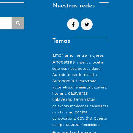
Nuestras redes
Temas
amor
amor entre mujeres
Ancestras
angélica jocelyn
autocuidado
soto espinosa
Autodefensa feminista
Autonomía
autorretrato
calavera
autorretrato feminista
calaveras
literaria
calaveras feministas
calaveras mexicanas
calaveritas
capitalismo
cocina
covid19
convocatoria
Cuento
cuerpo
feminicidio
cuerpa