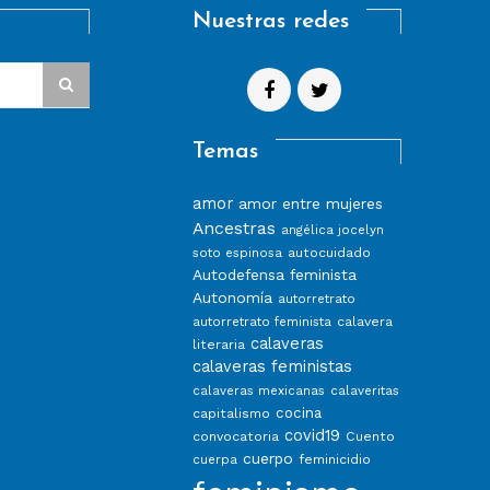
Nuestras redes
Temas
amor
amor entre mujeres
Ancestras
angélica jocelyn
autocuidado
soto espinosa
Autodefensa feminista
Autonomía
autorretrato
calavera
autorretrato feminista
calaveras
literaria
calaveras feministas
calaveras mexicanas
calaveritas
capitalismo
cocina
covid19
convocatoria
Cuento
cuerpo
feminicidio
cuerpa