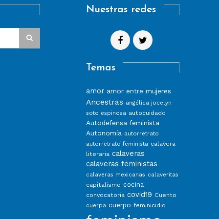
Nuestras redes
Temas
amor
amor entre mujeres
Ancestras
angélica jocelyn
autocuidado
soto espinosa
Autodefensa feminista
Autonomía
autorretrato
calavera
autorretrato feminista
calaveras
literaria
calaveras feministas
calaveras mexicanas
calaveritas
capitalismo
cocina
covid19
convocatoria
Cuento
cuerpo
feminicidio
cuerpa