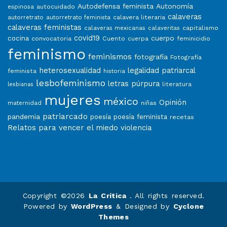
Autodefensa feminista
Autonomía
autocuidado
espinosa
calaveras
calavera literaria
autorretrato
autorretrato feminista
calaveras feministas
capitalismo
calaveras mexicanas
calaveritas
covid19
cuerpo
cocina
convocatoria
Cuento
feminicidio
cuerpa
feminismo
feminismos
fotografía
Fotografía
heterosexualidad
legalidad patriarcal
feminista
historia
lesbofeminismo
letras púrpura
literatura
lesbianas
mujeres
méxico
Opinión
niñas
maternidad
patriarcado
pandemia
poesía
poesía feminista
recetas
Relatos para vencer el miedo
violencia
Copyright ©2026
La Crítica
. All rights reserved.
Powered by
WordPress
&
Designed by
Cyclone
Themes