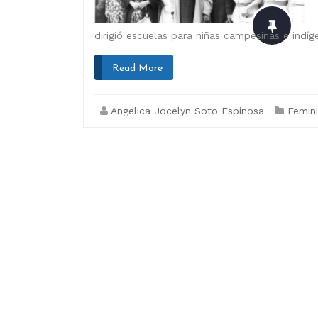
dirigió escuelas para niñas campesinas e indíg
Read More
Angelica Jocelyn Soto Espinosa
Femin