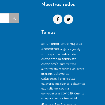
Nuestras redes
Temas
amor
amor entre mujeres
Ancestras
angélica jocelyn
autocuidado
soto espinosa
Autodefensa feminista
Autonomía
autorretrato
calavera
autorretrato feminista
calaveras
literaria
calaveras feministas
calaveras mexicanas
calaveritas
capitalismo
cocina
covid19
convocatoria
Cuento
cuerpo
feminicidio
cuerpa