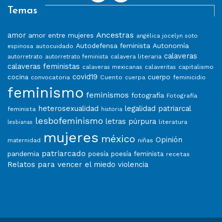
Temas
Ancestras
amor
amor entre mujeres
angélica jocelyn soto
Autodefensa feminista
Autonomía
autocuidado
espinosa
calaveras
calavera literaria
autorretrato
autorretrato feminista
calaveras feministas
capitalismo
calaveras mexicanas
calaveritas
covid19
cuerpo
cocina
convocatoria
Cuento
feminicidio
cuerpa
feminismo
feminismos
fotografía
Fotografía
heterosexualidad
legalidad patriarcal
feminista
historia
lesbofeminismo
letras púrpura
literatura
lesbianas
mujeres
méxico
Opinión
niñas
maternidad
patriarcado
pandemia
poesía
poesía feminista
recetas
Relatos para vencer el miedo
violencia