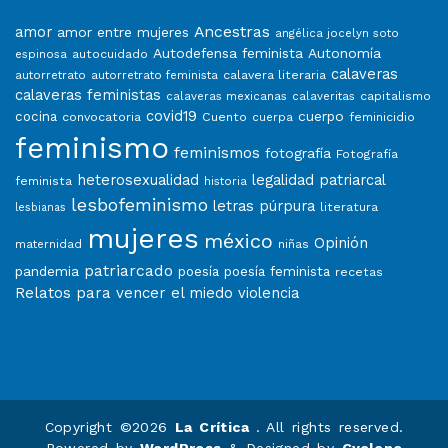
Ancestras
amor
amor entre mujeres
angélica jocelyn soto
Autodefensa feminista
Autonomía
autocuidado
espinosa
calaveras
calavera literaria
autorretrato
autorretrato feminista
calaveras feministas
capitalismo
calaveras mexicanas
calaveritas
covid19
cuerpo
cocina
convocatoria
Cuento
feminicidio
cuerpa
feminismo
feminismos
fotografía
Fotografía
heterosexualidad
legalidad patriarcal
feminista
historia
lesbofeminismo
letras púrpura
literatura
lesbianas
mujeres
méxico
Opinión
niñas
maternidad
patriarcado
pandemia
poesía
poesía feminista
recetas
Relatos para vencer el miedo
violencia
Copyright ©2026
La Crítica
. All rights reserved.
Powered by
WordPress
&
Designed by
Cyclone