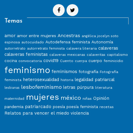
Temas
Ancestras
amor
amor entre mujeres
angélica jocelyn soto
Autodefensa feminista
Autonomía
autocuidado
espinosa
calaveras
calavera literaria
autorretrato
autorretrato feminista
calaveras feministas
capitalismo
calaveras mexicanas
calaveritas
covid19
cuerpo
cocina
convocatoria
Cuento
feminicidio
cuerpa
feminismo
feminismos
fotografía
Fotografía
heterosexualidad
legalidad patriarcal
feminista
historia
lesbofeminismo
letras púrpura
literatura
lesbianas
mujeres
méxico
Opinión
niñas
maternidad
patriarcado
pandemia
poesía
poesía feminista
recetas
Relatos para vencer el miedo
violencia