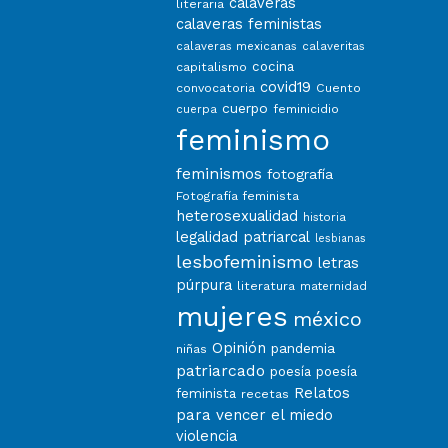
calaveras
literaria
calaveras feministas
calaveras mexicanas
calaveritas
capitalismo
cocina
covid19
convocatoria
Cuento
cuerpo
feminicidio
cuerpa
feminismo
feminismos
fotografía
Fotografía feminista
heterosexualidad
historia
legalidad patriarcal
lesbianas
lesbofeminismo
letras
púrpura
literatura
maternidad
mujeres
méxico
Opinión
pandemia
niñas
patriarcado
poesía
poesía
Relatos
feminista
recetas
para vencer el miedo
violencia