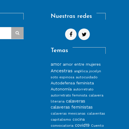
Nuestras redes
Temas
amor
amor entre mujeres
Ancestras
angélica jocelyn
autocuidado
soto espinosa
Autodefensa feminista
Autonomía
autorretrato
calavera
autorretrato feminista
calaveras
literaria
calaveras feministas
calaveras mexicanas
calaveritas
capitalismo
cocina
covid19
convocatoria
Cuento