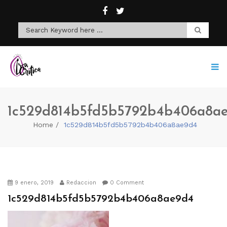
1c529d814b5fd5b5792b4b406a8a
Home
1c529d814b5fd5b5792b4b406a8ae9d4
9 enero, 2019
Redaccion
0 Comment
1c529d814b5fd5b5792b4b406a8ae9d4