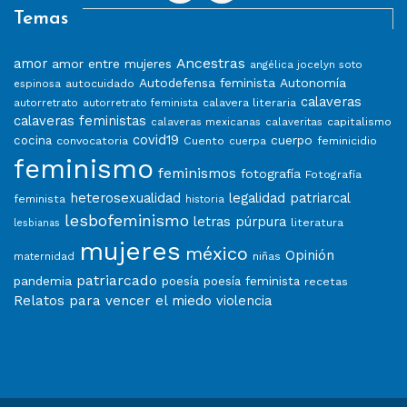
Temas
Ancestras
amor
amor entre mujeres
angélica jocelyn soto
Autodefensa feminista
Autonomía
autocuidado
espinosa
calaveras
calavera literaria
autorretrato
autorretrato feminista
calaveras feministas
capitalismo
calaveras mexicanas
calaveritas
covid19
cuerpo
cocina
convocatoria
Cuento
feminicidio
cuerpa
feminismo
feminismos
fotografía
Fotografía
heterosexualidad
legalidad patriarcal
feminista
historia
lesbofeminismo
letras púrpura
literatura
lesbianas
mujeres
méxico
Opinión
niñas
maternidad
patriarcado
pandemia
poesía
poesía feminista
recetas
Relatos para vencer el miedo
violencia