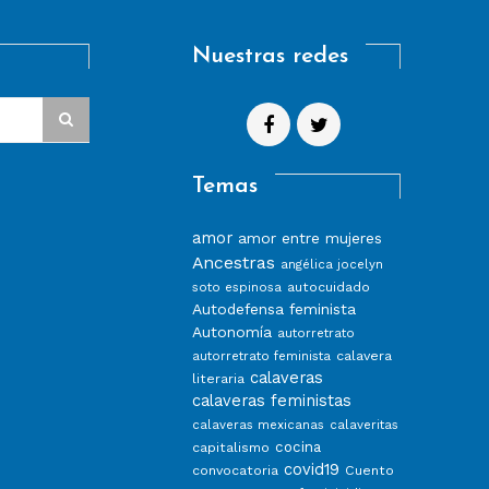
Nuestras redes
Temas
amor
amor entre mujeres
Ancestras
angélica jocelyn
autocuidado
soto espinosa
Autodefensa feminista
Autonomía
autorretrato
calavera
autorretrato feminista
calaveras
literaria
calaveras feministas
calaveras mexicanas
calaveritas
capitalismo
cocina
covid19
convocatoria
Cuento