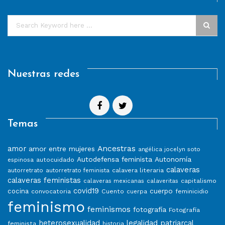
Nuestras redes
Temas
Ancestras
amor
amor entre mujeres
angélica jocelyn soto
Autodefensa feminista
Autonomía
autocuidado
espinosa
calaveras
calavera literaria
autorretrato
autorretrato feminista
calaveras feministas
capitalismo
calaveras mexicanas
calaveritas
covid19
cuerpo
cocina
convocatoria
Cuento
feminicidio
cuerpa
feminismo
feminismos
fotografía
Fotografía
heterosexualidad
legalidad patriarcal
feminista
historia