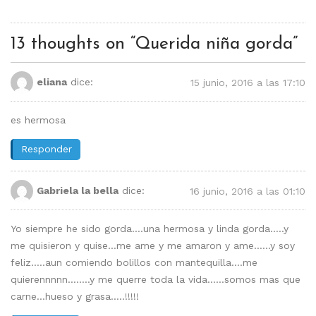
13 thoughts on “
Querida niña gorda
”
eliana
dice:
15 junio, 2016 a las 17:10
es hermosa
Responder
Gabriela la bella
dice:
16 junio, 2016 a las 01:10
Yo siempre he sido gorda….una hermosa y linda gorda…..y
me quisieron y quise…me ame y me amaron y ame……y soy
feliz…..aun comiendo bolillos con mantequilla….me
quierennnnn……..y me querre toda la vida……somos mas que
carne…hueso y grasa…..!!!!!