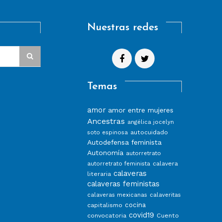
Nuestras redes
Temas
amor
amor entre mujeres
Ancestras
angélica jocelyn
autocuidado
soto espinosa
Autodefensa feminista
Autonomía
autorretrato
calavera
autorretrato feminista
calaveras
literaria
calaveras feministas
calaveras mexicanas
calaveritas
capitalismo
cocina
covid19
convocatoria
Cuento