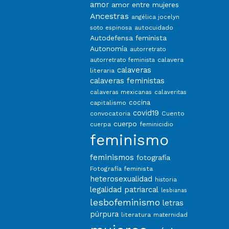
amor
amor entre mujeres
Ancestras
angélica jocelyn
autocuidado
soto espinosa
Autodefensa feminista
Autonomía
autorretrato
calavera
autorretrato feminista
calaveras
literaria
calaveras feministas
calaveras mexicanas
calaveritas
capitalismo
cocina
covid19
convocatoria
Cuento
cuerpo
feminicidio
cuerpa
feminismo
feminismos
fotografía
Fotografía feminista
heterosexualidad
historia
legalidad patriarcal
lesbianas
lesbofeminismo
letras
púrpura
literatura
maternidad