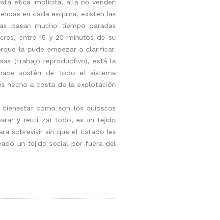
ta ética implícita, allá no venden
iendas en cada esquina, existen las
eñoras pasan mucho tiempo paradas
eres, entre 15 y 20 minutos de su
rque la pude empezar a clarificar.
s (trabajo reproductivo), está la
e hace sostén de todo el sistema
s hecho a costa de la explotación
ra bienestar como son los quioscos
ar y reutilizar todo, es un tejido
a sobrevivir sin que el Estado les
eado un tejido social por fuera del