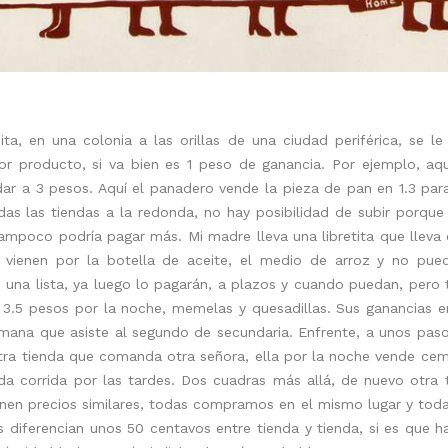
ita, en una colonia a las orillas de una ciudad periférica, se 
 producto, si va bien es 1 peso de ganancia. Por ejemplo, aq
ar a 3 pesos. Aquí el panadero vende la pieza de pan en 1.3 para
as las tiendas a la redonda, no hay posibilidad de subir porqu
tampoco podría pagar más. Mi madre lleva una libretita que lleva 
s vienen por la botella de aceite, el medio de arroz y no pu
n una lista, ya luego lo pagarán, a plazos y cuando puedan, per
3.5 pesos por la noche, memelas y quesadillas. Sus ganancias e
rmana que asiste al segundo de secundaria. Enfrente, a unos pas
tra tienda que comanda otra señora, ella por la noche vende cemi
a corrida por las tardes. Dos cuadras más allá, de nuevo otra t
enen precios similares, todas compramos en el mismo lugar y to
diferencian unos 50 centavos entre tienda y tienda, si es que h