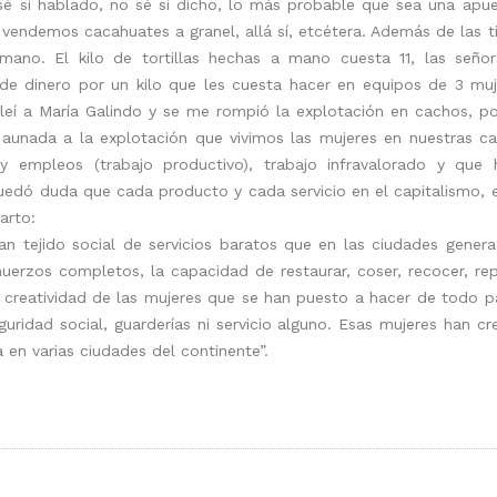
é si hablado, no sé si dicho, lo más probable que sea una apues
vendemos cacahuates a granel, allá sí, etcétera. Además de las t
 a mano. El kilo de tortillas hechas a mano cuesta 11, las s
de dinero por un kilo que les cuesta hacer en equipos de 3 muj
eí a María Galindo y se me rompió la explotación en cachos, po
unada a la explotación que vivimos las mujeres en nuestras casa
 y empleos (trabajo productivo), trabajo infravalorado y qu
edó duda que cada producto y cada servicio en el capitalismo, e
arto:
ran tejido social de servicios baratos que en las ciudades gene
zos completos, la capacidad de restaurar, coser, recocer, repar
 creatividad de las mujeres que se han puesto a hacer de todo par
eguridad social, guarderías ni servicio alguno. Esas mujeres han cr
 en varias ciudades del continente”.