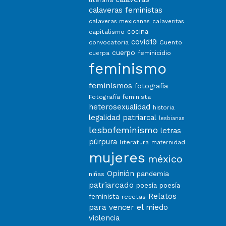
calaveras feministas
calaveras mexicanas
calaveritas
capitalismo
cocina
covid19
convocatoria
Cuento
cuerpo
feminicidio
cuerpa
feminismo
feminismos
fotografía
Fotografía feminista
heterosexualidad
historia
legalidad patriarcal
lesbianas
lesbofeminismo
letras
púrpura
literatura
maternidad
mujeres
méxico
Opinión
pandemia
niñas
patriarcado
poesía
poesía
Relatos
feminista
recetas
para vencer el miedo
violencia