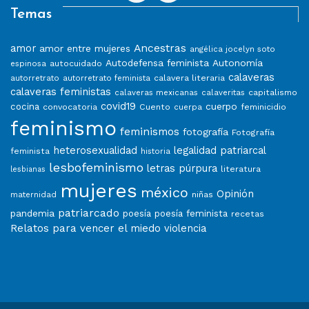
Temas
Ancestras
amor
amor entre mujeres
angélica jocelyn soto
Autodefensa feminista
Autonomía
autocuidado
espinosa
calaveras
calavera literaria
autorretrato
autorretrato feminista
calaveras feministas
capitalismo
calaveras mexicanas
calaveritas
covid19
cuerpo
cocina
convocatoria
Cuento
feminicidio
cuerpa
feminismo
feminismos
fotografía
Fotografía
heterosexualidad
legalidad patriarcal
feminista
historia
lesbofeminismo
letras púrpura
literatura
lesbianas
mujeres
méxico
Opinión
niñas
maternidad
patriarcado
pandemia
poesía
poesía feminista
recetas
Relatos para vencer el miedo
violencia