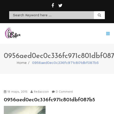
0956aed0ec0c336fc971c801dbf08
Home
0956aed0ec0c336fc971c801dbf087b5
18 mayo, 2015
Redaccion
0 Comment
0956aed0ec0c336fc971c801dbf087b5