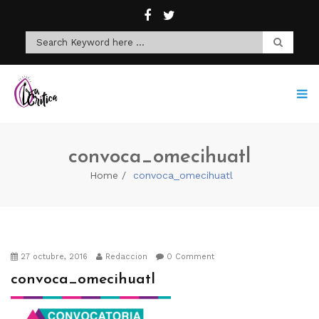
convoca_omecihuatl
Home
convoca_omecihuatl
27 octubre, 2016
Redaccion
0 Comment
convoca_omecihuatl