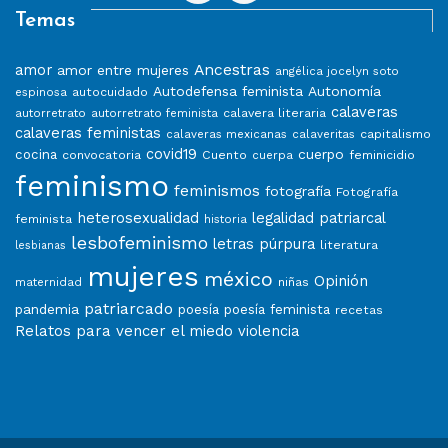
Temas
Ancestras
amor
amor entre mujeres
angélica jocelyn soto
Autodefensa feminista
Autonomía
autocuidado
espinosa
calaveras
calavera literaria
autorretrato
autorretrato feminista
calaveras feministas
capitalismo
calaveras mexicanas
calaveritas
covid19
cuerpo
cocina
convocatoria
Cuento
feminicidio
cuerpa
feminismo
feminismos
fotografía
Fotografía
heterosexualidad
legalidad patriarcal
feminista
historia
lesbofeminismo
letras púrpura
literatura
lesbianas
mujeres
méxico
Opinión
niñas
maternidad
patriarcado
pandemia
poesía
poesía feminista
recetas
Relatos para vencer el miedo
violencia